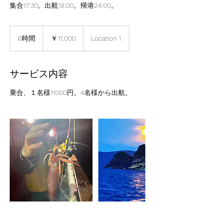
集合17:30。出航18:00。帰港24:00。
11,000
円
6時間
6
￥11,000
Location 1
時
間
サービス内容
乗合、１名様11000円。4名様から出航。