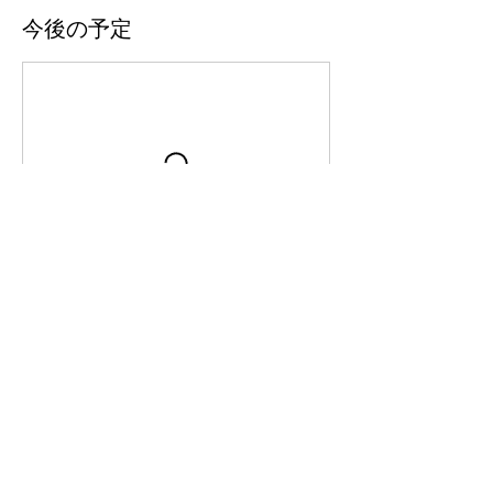
今後の予定
連絡先
Japan, 島根県松江市Shimanechō Nonami,
瀬崎漁港